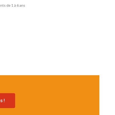
nts de 1 à 6 ans
s !