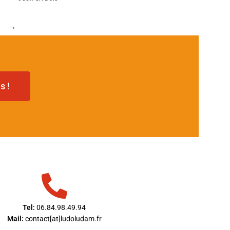
→
s !
Tel:
06.84.98.49.94
Mail:
contact[at]ludoludam.fr