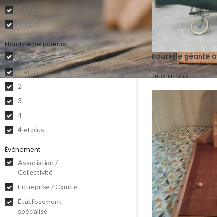
Quille
Toupie
Nombre de joueurs
Bouteille géante 
1
1 et plus
Jeux en bois
2
3
4
4 et plus
Évènement
Association /
Collectivité
Entreprise / Comité
Établissement
spécialisé