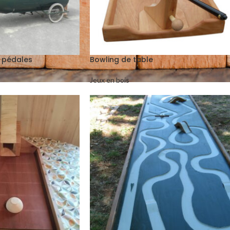
à pédales
Bowling de table
Jeux en bois