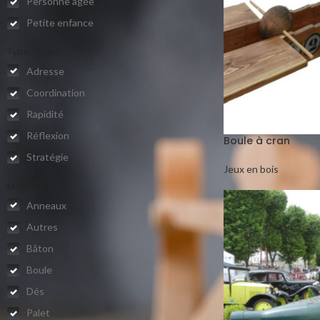
Personne âgée
Petite enfance
Type de jeu
Adresse
Coordination
Rapidité
Réflexion
Boule à cran
Stratégie
Jeux en bois
Matériel
Anneaux
Autres
Bâton
Boule
Dés
Palet