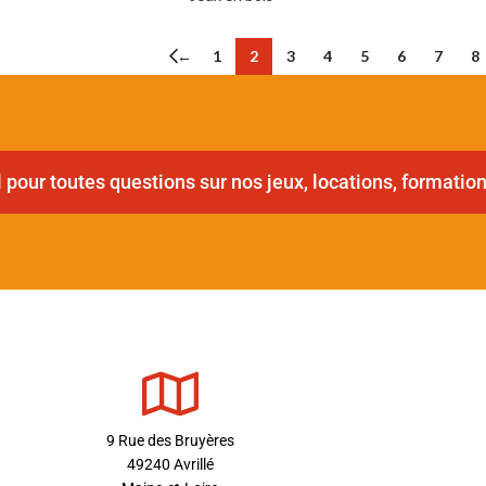
←
1
2
3
4
5
6
7
8
pour toutes questions sur nos jeux, locations, formation
9 Rue des Bruyères
49240 Avrillé