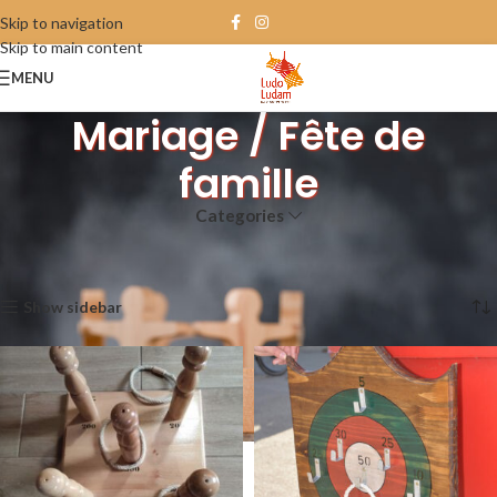
Skip to navigation
Skip to main content
MENU
Mariage / Fête de
famille
Categories
Accueil
Produit Évènement
Mariage / Fête de famille
Affichage de 1–12 sur 69 résultats
Show sidebar