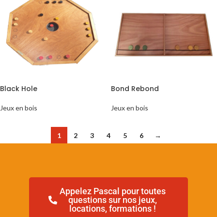
Black Hole
Bond Rebond
Jeux en bois
Jeux en bois
1
2
3
4
5
6
→
Appelez Pascal pour toutes
questions sur nos jeux,
locations, formations !