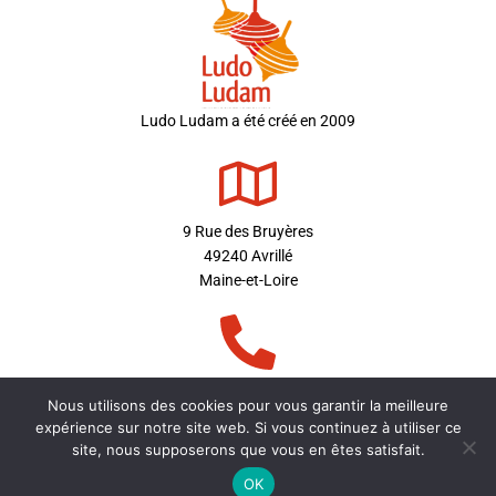
Ludo Ludam a été créé en 2009
9 Rue des Bruyères
49240 Avrillé
Maine-et-Loire
Tel:
06.84.98.49.94
Nous utilisons des cookies pour vous garantir la meilleure
Mail:
contact[at]ludoludam.fr
expérience sur notre site web. Si vous continuez à utiliser ce
site, nous supposerons que vous en êtes satisfait.
OK